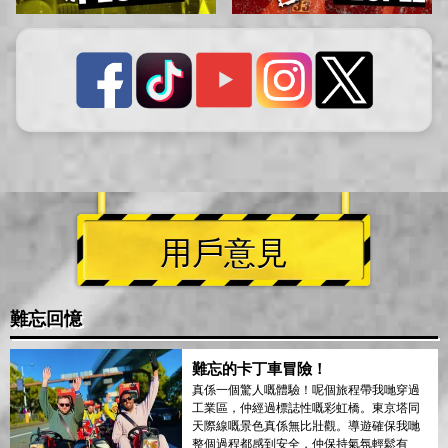
用戶意見
難忘回憶
難忘的卡丁車冒險！
真係一個驚人嘅體驗！呢個旅程帶我哋穿過
工業區，仲經過標誌性嘅彩虹橋。東京塔同
天際線嘅景色真係無比壯觀。導遊確保我哋
整個過程都感到安全，仲保持氣氛輕鬆有