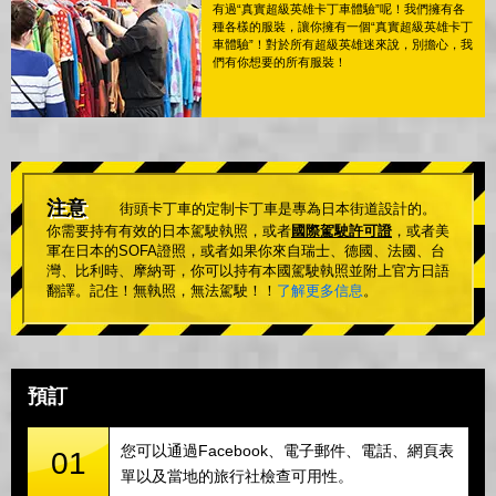
有過“真實超級英雄卡丁車體驗”呢！我們擁有各
種各樣的服裝，讓你擁有一個“真實超級英雄卡丁
車體驗”！對於所有超級英雄迷來說，別擔心，我
們有你想要的所有服裝！
注意
街頭卡丁車的定制卡丁車是專為日本街道設計的。
你需要持有有效的日本駕駛執照，或者
國際駕駛許可證
，或者美
軍在日本的SOFA證照，或者如果你來自瑞士、德國、法國、台
灣、比利時、摩納哥，你可以持有本國駕駛執照並附上官方日語
翻譯。記住！無執照，無法駕駛！！
了解更多信息
。
預訂
您可以通過Facebook、電子郵件、電話、網頁表
01
單以及當地的旅行社檢查可用性。