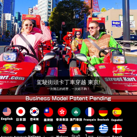
公司
預訂
更換店鋪
東京 品川 #1
東京 秋葉原 #1
東京 秋葉原 #2
東京 澀谷
東京 澀谷附店
東京灣
東京 淺草
大阪
沖繩
駕駛街頭卡丁車穿越 東京!
一次難忘的經歷，一次絕不夠！