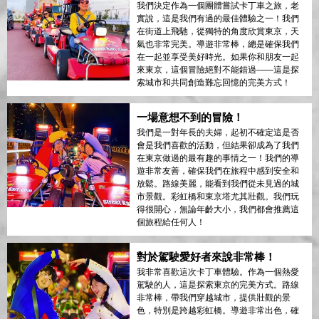
我們決定作為一個團體嘗試卡丁車之旅，老
實說，這是我們有過的最佳體驗之一！我們
在街道上飛馳，從獨特的角度欣賞東京，天
氣也非常完美。導遊非常棒，總是確保我們
在一起並享受美好時光。如果你和朋友一起
來東京，這個冒險絕對不能錯過——這是探
索城市和共同創造難忘回憶的完美方式！
一場意想不到的冒險！
我們是一對年長的夫婦，起初不確定這是否
會是我們喜歡的活動，但結果卻成為了我們
在東京做過的最有趣的事情之一！我們的導
遊非常友善，確保我們在旅程中感到安全和
放鬆。路線美麗，能看到我們從未見過的城
市景觀。彩虹橋和東京塔尤其壯觀。我們玩
得很開心，無論年齡大小，我們都會推薦這
個旅程給任何人！
對於駕駛愛好者來說非常棒！
我非常喜歡這次卡丁車體驗。作為一個熱愛
駕駛的人，這是探索東京的完美方式。路線
非常棒，帶我們穿越城市，提供壯觀的景
色，特別是跨越彩虹橋。導遊非常出色，確