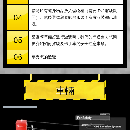
請將所有隨身物品放入儲物櫃（需要ID和駕駛執
04
照）。然後選擇您喜歡的服裝！所有服裝都已清
洗。
當團隊準備好進行遊覽時，我們的導遊會向您簡
05
要介紹如何駕駛及卡丁車的安全注意事項。
06
享受您的遊覽！
車輛