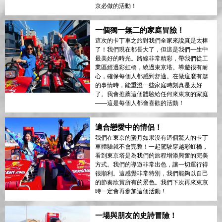
京必做的活動！
一個獨一無二的家庭冒險！
這次的卡丁車之旅對我們全家來說真是太棒
了！我們現在都長大了，但這是我們一生中
最美好的時光。路線非常精彩，帶我們從工
業區經過彩虹橋，繞過東京塔。導遊很有耐
心，確保每個人都感到舒適。在做這麼有趣
的事情時，能重溫一些家庭時刻真是太好
了。我會推薦這個體驗給任何來東京的家庭
——這是每個人都會喜歡的活動！
適合戀愛中的情侶！
我們在東京的蜜月如果沒有這個驚人的卡丁
車體驗就不會完整！一起駕駛穿越彩虹橋，
看到東京塔是為我們的旅程增添興奮的完美
方式。我們的導遊非常出色，讓一切運行得
很順利。這感覺非常特別，我們能夠以自己
的節奏欣賞所有的景色。我們下次再來東京
時一定會再參加這個活動！
一場與朋友的史詩冒險！