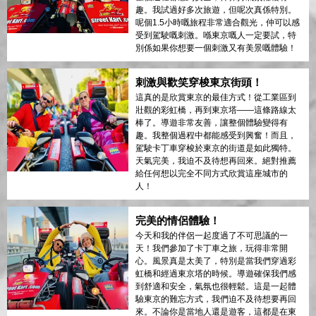
趣。我試過好多次旅遊，但呢次真係特別。
呢個1.5小時嘅旅程非常適合觀光，仲可以感
受到駕駛嘅刺激。喺東京嘅人一定要試，特
別係如果你想要一個刺激又有美景嘅體驗！
刺激與歡笑穿梭東京街頭！
這真的是欣賞東京的最佳方式！從工業區到
壯觀的彩虹橋，再到東京塔——這條路線太
棒了。導遊非常友善，讓整個體驗變得有
趣。我整個過程中都能感受到興奮！而且，
駕駛卡丁車穿梭於東京的街道是如此獨特。
天氣完美，我迫不及待想再回來。絕對推薦
給任何想以完全不同方式欣賞這座城市的
人！
完美的情侶體驗！
今天和我的伴侶一起度過了不可思議的一
天！我們參加了卡丁車之旅，玩得非常開
心。風景真是太美了，特別是當我們穿過彩
虹橋和經過東京塔的時候。導遊確保我們感
到舒適和安全，氣氛也很輕鬆。這是一起體
驗東京的難忘方式，我們迫不及待想要再回
來。不論你是當地人還是遊客，這都是在東