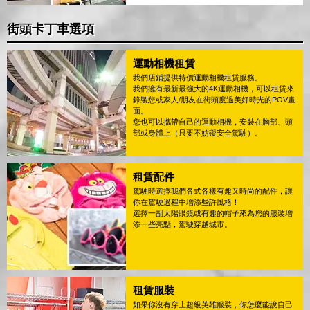
街頭卡丁車選項
運動相機租賃
我們店鋪提供特價運動相機租賃服務。
我們擁有最新最強大的4K運動相機，可以租賃來
錄製您或家人/朋友在街頭度過美好時光的POV畫
面。
您也可以攜帶自己的運動相機，安裝在胸部、頭
部或身體上（只要不妨礙安全駕駛）。
租賃配件
駕駛時選擇我們各式各樣有趣又時尚的配件，讓
你在駕駛過程中增添些許風格！
選擇一副太陽眼鏡或有趣的帽子來為您的服裝增
添一些亮點，駕駛穿越城市。
租賃服裝
如果你沒有穿上超級英雄服裝，你怎麼能說自己