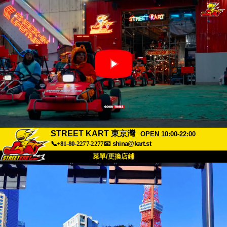
STREET KART 東京灣
OPEN 10:00-22:00
📞+81-80-2277-2277
📧
shina@kart.st
菜單/更換店鋪
首頁
關於
規格
價格
交通方式
顧客聲音
常見問題