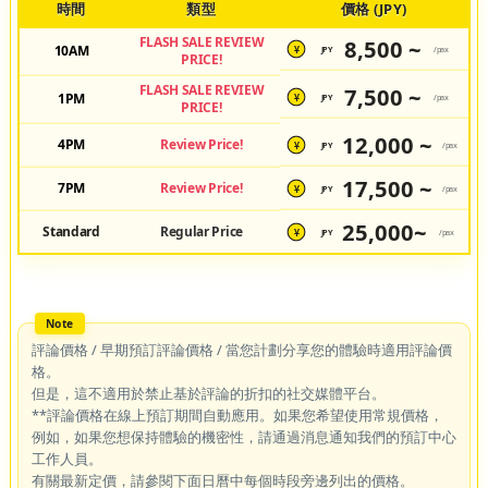
時間
類型
價格 (JPY)
FLASH SALE REVIEW
8,500 ~
10AM
JPY
/pax
¥
PRICE!
FLASH SALE REVIEW
7,500 ~
1PM
JPY
/pax
¥
PRICE!
12,000 ~
4PM
Review Price!
JPY
/pax
¥
17,500 ~
7PM
Review Price!
JPY
/pax
¥
25,000~
Standard
Regular Price
JPY
/pax
¥
評論價格 / 早期預訂評論價格 / 當您計劃分享您的體驗時適用評論價
格。
但是，這不適用於禁止基於評論的折扣的社交媒體平台。
**評論價格在線上預訂期間自動應用。如果您希望使用常規價格，
例如，如果您想保持體驗的機密性，請通過消息通知我們的預訂中心
工作人員。
有關最新定價，請參閱下面日曆中每個時段旁邊列出的價格。