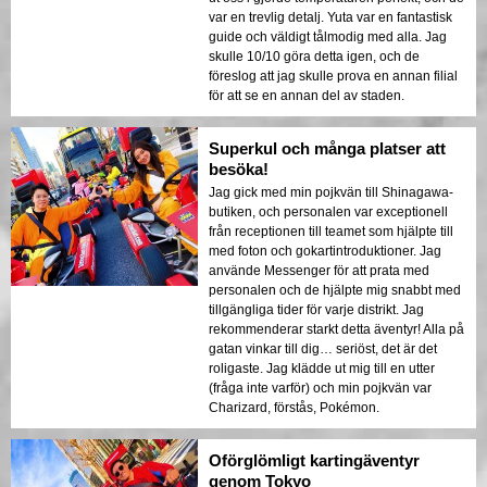
var en trevlig detalj. Yuta var en fantastisk
guide och väldigt tålmodig med alla. Jag
skulle 10/10 göra detta igen, och de
föreslog att jag skulle prova en annan filial
för att se en annan del av staden.
Superkul och många platser att
besöka!
Jag gick med min pojkvän till Shinagawa-
butiken, och personalen var exceptionell
från receptionen till teamet som hjälpte till
med foton och gokartintroduktioner. Jag
använde Messenger för att prata med
personalen och de hjälpte mig snabbt med
tillgängliga tider för varje distrikt. Jag
rekommenderar starkt detta äventyr! Alla på
gatan vinkar till dig… seriöst, det är det
roligaste. Jag klädde ut mig till en utter
(fråga inte varför) och min pojkvän var
Charizard, förstås, Pokémon.
Oförglömligt kartingäventyr
genom Tokyo