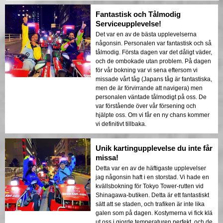
Fantastisk och Tålmodig
Serviceupplevelse!
Det var en av de bästa upplevelserna
någonsin. Personalen var fantastisk och så
tålmodig. Första dagen var det dåligt väder,
och de ombokade utan problem. På dagen
för vår bokning var vi sena eftersom vi
missade vårt tåg (Japans tåg är fantastiska,
men de är förvirrande att navigera) men
personalen väntade tålmodigt på oss. De
var förstående över vår försening och
hjälpte oss. Om vi får en ny chans kommer
vi definitivt tillbaka.
Unik kartingupplevelse du inte får
missa!
Detta var en av de häftigaste upplevelser
jag någonsin haft i en storstad. Vi hade en
kvällsbokning för Tokyo Tower-rutten vid
Shinagawa-butiken. Detta är ett fantastiskt
sätt att se staden, och trafiken är inte lika
galen som på dagen. Kostymerna vi fick klä
ut oss i gjorde temperaturen perfekt, och de