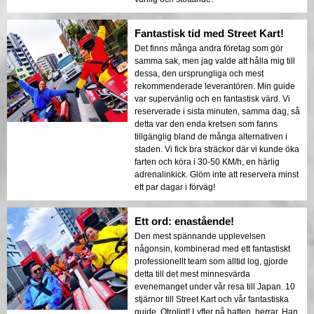
Fantastisk tid med Street Kart!
Det finns många andra företag som gör
samma sak, men jag valde att hålla mig till
dessa, den ursprungliga och mest
rekommenderade leverantören. Min guide
var supervänlig och en fantastisk värd. Vi
reserverade i sista minuten, samma dag, så
detta var den enda kretsen som fanns
tillgänglig bland de många alternativen i
staden. Vi fick bra sträckor där vi kunde öka
farten och köra i 30-50 KM/h, en härlig
adrenalinkick. Glöm inte att reservera minst
ett par dagar i förväg!
Ett ord: enastående!
Den mest spännande upplevelsen
någonsin, kombinerad med ett fantastiskt
professionellt team som alltid log, gjorde
detta till det mest minnesvärda
evenemanget under vår resa till Japan. 10
stjärnor till Street Kart och vår fantastiska
guide. Otroligt! Lyfter på hatten, herrar. Han