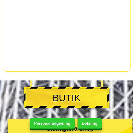
BUTIK
Personalrådgivning
Bokning
Shinagawa Shop