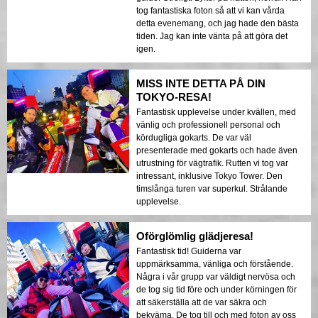
tog fantastiska foton så att vi kan vårda
detta evenemang, och jag hade den bästa
tiden. Jag kan inte vänta på att göra det
igen.
MISS INTE DETTA PÅ DIN
TOKYO-RESA!
Fantastisk upplevelse under kvällen, med
vänlig och professionell personal och
kördugliga gokarts. De var väl
presenterade med gokarts och hade även
utrustning för vägtrafik. Rutten vi tog var
intressant, inklusive Tokyo Tower. Den
timslånga turen var superkul. Strålande
upplevelse.
Oförglömlig glädjeresa!
Fantastisk tid! Guiderna var
uppmärksamma, vänliga och förstående.
Några i vår grupp var väldigt nervösa och
de tog sig tid före och under körningen för
att säkerställa att de var säkra och
bekväma. De tog till och med foton av oss