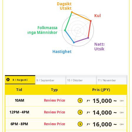
8 / Augusti
9 / September
10 / Oktober
11 / November
Tid
Typ
Pris (JPY)
15,000 ~
10AM
Review Price
JPY
/pax
¥
14,000 ~
12PM - 4PM
Review Price
JPY
/pax
¥
16,000 ~
6PM - 8PM
Review Price
JPY
/pax
¥