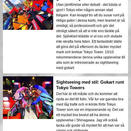
Utan jämförelse eller debatt - det bästa vi
gjort i Tokyo eller någon annan stad
tidigare. Kan knappt tro att du susar runt på
riktiga gator i dessa karts, men teamet är så
smidigt, så professionellt och gör det
otroligt säkert så att vi inte ens tänkte på
det. Självklart klädde vi ut oss och slutade
inte skratta hela tiden. Ett fantastiskt ställe
att göra det på eftersom du täcker mycket
mark och kretsar Tokyo Tower. 10/10
rekommenderar denna unika upplevelse till
alla som är intresserade av sightseeing
med gokart.
Sightseeing med stil: Gokart runt
Tokyo Towers
Det här är ett måste och du kommer att
njuta av det till fullo. Vår tur var ganska bra
med låg trafik och vi körde förbi Tokyo
Tower som var en imponerande vy. Det var
ett mycket bra beslut att ha denna
upplevelse i Shinagawa. Jag vill också
tacka vår guide så mycket för att han var så
vänlig och stöttande.