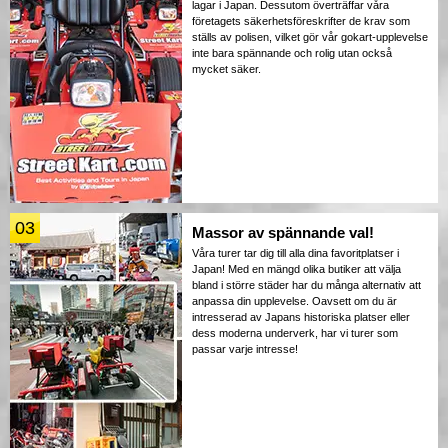
lagar i Japan. Dessutom överträffar våra
företagets säkerhetsföreskrifter de krav som
ställs av polisen, vilket gör vår gokart-upplevelse
inte bara spännande och rolig utan också
mycket säker.
03
Massor av spännande val!
Våra turer tar dig till alla dina favoritplatser i
Japan! Med en mängd olika butiker att välja
bland i större städer har du många alternativ att
anpassa din upplevelse. Oavsett om du är
intresserad av Japans historiska platser eller
dess moderna underverk, har vi turer som
passar varje intresse!