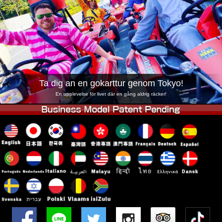
Företag
Boka
Byt butik
Tokyo Shinagawa
Tokyo Akihabara#1
Tokyo Akihabara#2
Tokyo Shibuya
Tokyo Shibuya Annex
Tokyo Bay
Ta dig an en gokarttur genom Tokyo!
Tokyo Asakusa
Osaka
En upplevelse för livet där en gång aldrig räcker!
Okinawa