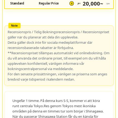
20,000~
Standard
Regular Price
JPY
/pax
¥
Recensionspris / Tidig Bokningsrecensionspris / Recensionspriset
gäller när du planerar att dela din upplevelse.
Detta gäller dock inte för sociala medieplattformar där
recensionsbaserade rabatter är förbjudna.
**Recensionspriset tillämpas automatiskt vid onlinebokning. Om
du vill använda det ordinarie priset, till exempel om du vill hålla
upplevelsen konfidentiell, vänligen informera vår
bokningscentralpersonal via meddelande.
För den senaste prissättningen, vänligen se priserna som anges
bredvid varje tidsperiod i kalendern nedan.
Ungefär 1 timme. På denna kurs S-S, kommer vi att köra
runt centrala Tokyo.Res genom Tokyos mest ikoniska
områden på denna en timmes tur som börjar i Shinagawa.
När du passerar Shinagawa Station får du en känsla för