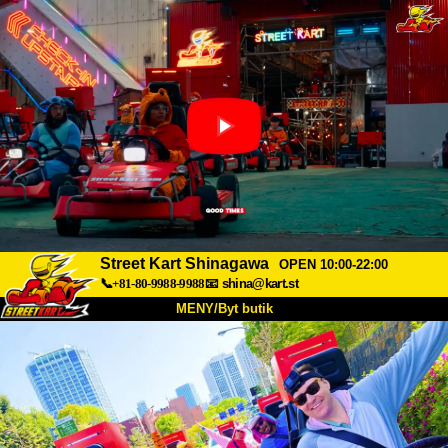
Street Kart Shinagawa
OPEN 10:00-22:00
📞+81-80-9988-9988
📧
shina@kart.st
MENY/Byt butik
HEM
Om oss
Specifikationer
Pris
Hitta hit
Röster
FAQ