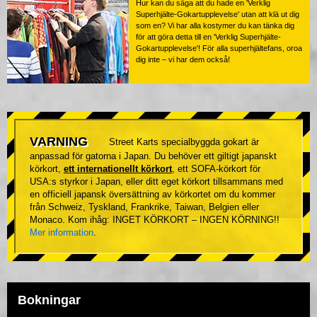
Hur kan du säga att du hade en 'Verklig
Superhjälte-Gokartupplevelse' utan att klä ut dig
som en? Vi har alla kostymer du kan tänka dig
för att göra detta till en 'Verklig Superhjälte-
Gokartupplevelse'! För alla superhjältefans, oroa
dig inte – vi har dem också!
VARNING
Street Karts specialbyggda gokart är
anpassad för gatorna i Japan. Du behöver ett giltigt japanskt
körkort,
ett internationellt körkort
, ett SOFA-körkort för
USA:s styrkor i Japan, eller ditt eget körkort tillsammans med
en officiell japansk översättning av körkortet om du kommer
från Schweiz, Tyskland, Frankrike, Taiwan, Belgien eller
Monaco. Kom ihåg: INGET KÖRKORT – INGEN KÖRNING!!
Mer information
.
Bokningar