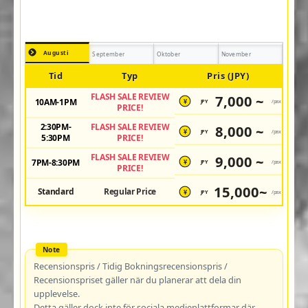
Augusti
September
Oktober
November
Tid
Typ
Pris (JPY)
FLASH SALE REVIEW
7,000 ~
10AM-1PM
JPY
/pax
¥
PRICE!
2:30PM-
FLASH SALE REVIEW
8,000 ~
JPY
/pax
¥
5:30PM
PRICE!
FLASH SALE REVIEW
9,000 ~
7PM-8:30PM
JPY
/pax
¥
PRICE!
15,000~
Standard
Regular Price
JPY
/pax
¥
Recensionspris / Tidig Bokningsrecensionspris /
Recensionspriset gäller när du planerar att dela din
upplevelse.
Detta gäller dock inte för sociala medieplattformar där