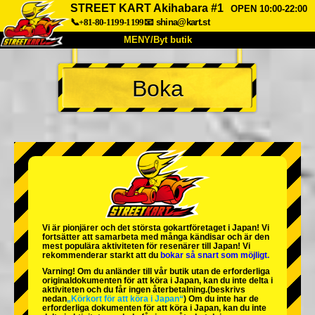
STREET KART Akihabara #1
OPEN 10:00-22:00
📞+81-80-1199-1199
📧
shina@kart.st
MENY/Byt butik
HEM
Boka
Om oss
Specifikationer
Pris
Hitta hit
Röster
FAQ
Företag
Boka
Byt butik
Tokyo Shinagawa
Tokyo Akihabara#1
Tokyo Akihabara#2
Tokyo Shibuya
Vi är
pionjärer
och
det största gokartföretaget
i Japan! Vi
Tokyo Shibuya Annex
Tokyo Bay
fortsätter att samarbeta med
många kändisar
och är
den
mest populära aktiviteten
för resenärer till Japan! Vi
rekommenderar starkt att du
bokar så snart som möjligt.
Tokyo Asakusa
Osaka
Varning! Om du anländer till vår butik utan de erforderliga
originaldokumenten för att köra i Japan, kan du inte delta i
Okinawa
aktiviteten och du får ingen återbetalning.
(beskrivs
nedan
„Körkort för att köra i Japan“
) Om du inte har de
erforderliga dokumenten för att köra i Japan, kan du inte