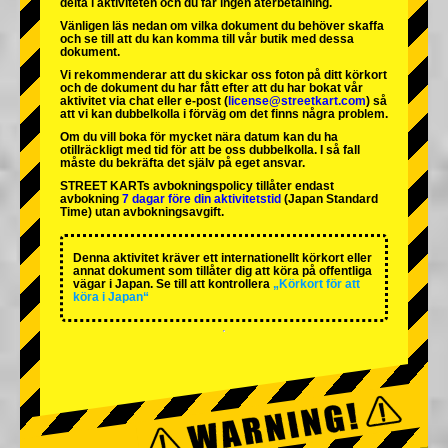
delta i aktiviteten och du får ingen återbetalning.
Vänligen läs nedan om vilka dokument du behöver skaffa
och se till att du kan komma till vår butik med dessa
dokument.
Vi rekommenderar att du skickar oss foton på ditt körkort
och de dokument du har fått efter att du har bokat vår
aktivitet via chat eller e-post (
license@streetkart.com
) så
att vi kan dubbelkolla i förväg om det finns några problem.
Om du vill boka för mycket nära datum kan du ha
otillräckligt med tid för att be oss dubbelkolla. I så fall
måste du bekräfta det själv på eget ansvar.
STREET KARTs avbokningspolicy tillåter endast
avbokning
7 dagar före din aktivitetstid
(Japan Standard
Time) utan avbokningsavgift.
Denna aktivitet kräver ett internationellt körkort eller
annat dokument som tillåter dig att köra på offentliga
vägar i Japan. Se till att kontrollera
„Körkort för att
köra i Japan“