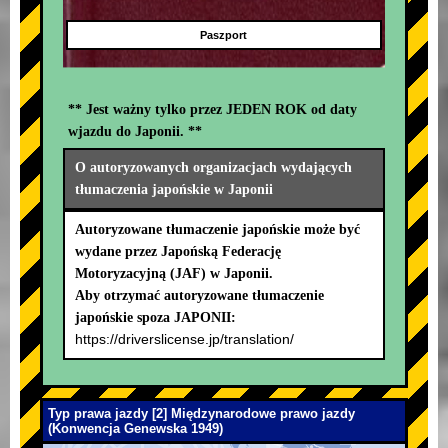
Paszport
** Jest ważny tylko przez JEDEN ROK od daty
wjazdu do Japonii. **
O autoryzowanych organizacjach wydających
tłumaczenia japońskie w Japonii
Autoryzowane tłumaczenie japońskie może być
wydane przez Japońską Federację
Motoryzacyjną (JAF) w Japonii.
Aby otrzymać autoryzowane tłumaczenie
japońskie spoza JAPONII:
https://driverslicense.jp/translation/
Typ prawa jazdy [2] Międzynarodowe prawo jazdy
(Konwencja Genewska 1949)