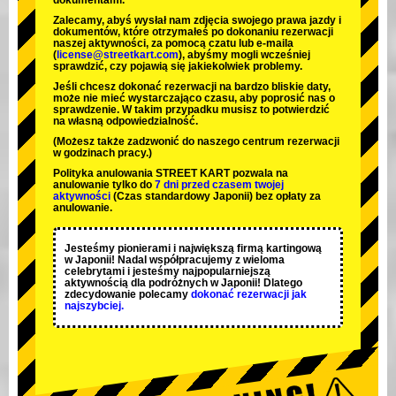
dokumentami.
Zalecamy, abyś wysłał nam zdjęcia swojego prawa jazdy i
dokumentów, które otrzymałeś po dokonaniu rezerwacji
naszej aktywności, za pomocą czatu lub e-maila
(
license@streetkart.com
), abyśmy mogli wcześniej
sprawdzić, czy pojawią się jakiekolwiek problemy.
Jeśli chcesz dokonać rezerwacji na bardzo bliskie daty,
może nie mieć wystarczająco czasu, aby poprosić nas o
sprawdzenie. W takim przypadku musisz to potwierdzić
na własną odpowiedzialność.
(Możesz także zadzwonić do naszego centrum rezerwacji
w godzinach pracy.)
Polityka anulowania STREET KART pozwala na
anulowanie tylko do
7 dni przed czasem twojej
aktywności
(Czas standardowy Japonii) bez opłaty za
anulowanie.
Jesteśmy
pionierami
i
największą firmą kartingową
w Japonii! Nadal współpracujemy z
wieloma
celebrytami
i jesteśmy
najpopularniejszą
aktywnością
dla podróżnych w Japonii! Dlatego
zdecydowanie polecamy
dokonać rezerwacji jak
najszybciej.