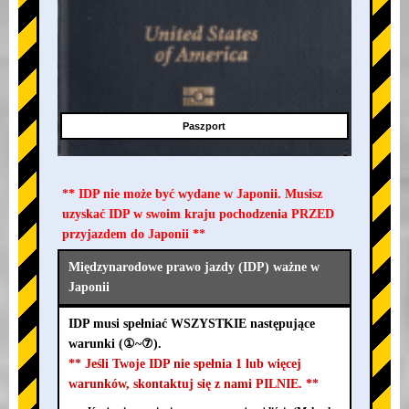
Paszport
** IDP nie może być wydane w Japonii. Musisz
uzyskać IDP w swoim kraju pochodzenia PRZED
przyjazdem do Japonii **
Międzynarodowe prawo jazdy (IDP) ważne w
Japonii
IDP musi spełniać WSZYSTKIE następujące
warunki (①~⑦).
** Jeśli Twoje IDP nie spełnia 1 lub więcej
warunków, skontaktuj się z nami PILNIE. **