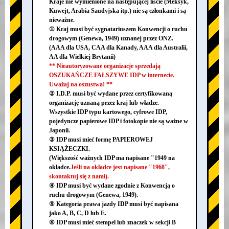
Kraje nie wymienione na następującej liście (Meksyk,
Kuwejt, Arabia Saudyjska itp.) nie są członkami i są
nieważne.
① Kraj musi być sygnatariuszem Konwencji o ruchu
drogowym (Genewa, 1949) uznanej przez ONZ.
(AAA dla USA, CAA dla Kanady, AAA dla Australii,
AA dla Wielkiej Brytanii)
** Nieautoryzowane organizacje sprzedają
OSZUKAŃCZE FAŁSZYWE IDP w internecie.
Uważaj na oszustwa! **
② I.D.P. musi być wydane przez certyfikowaną
organizację uznaną przez kraj lub władze.
Wszystkie IDP typu kartowego, cyfrowe IDP,
pojedyncze papierowe IDP i fotokopie nie są ważne w
Japonii.
③ IDP musi mieć formę PAPIEROWEJ
KSIĄŻECZKI.
(Większość ważnych IDP ma napisane "1949 na
okładce.
Jeśli na okładce jest napisane "1968",
skontaktuj się z nami).
④ IDP musi być wydane zgodnie z Konwencją o
ruchu drogowym (Genewa, 1949).
⑤ Kategoria prawa jazdy IDP musi być napisana
jako A, B, C, D lub E.
⑥ IDP musi mieć stempel lub znaczek w sekcji B