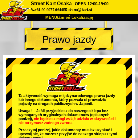
Street Kart Osaka
OPEN 12:00-19:00
📞+81-90-9977-6644
📧
shina@kart.st
MENU/Zmień Lokalizację
TOP
Prawo jazdy
O nas
Specyfikacja
Cena
Dojazd
Opinie
FAQ
Firma
Rezerwacja
Zmień Lokalizację
Tokyo Shinagawa
Tokyo Akihabara#1
Tokyo Akihabara#2
Tokyo Shibuya
Ta aktywność wymaga międzynarodowego prawa jazdy
lub innego dokumentu, który pozwala ci prowadzić
Tokyo Shibuya Annex
Tokyo Bay
pojazdy na drogach publicznych w Japonii.
Uwaga! Jeśli przyjedziesz do naszego sklepu bez
Tokyo Asakusa
Osaka
wymaganych oryginalnych dokumentów (opisanych
poniżej),
nie będziesz mógł wziąć udziału w aktywności
i
nie otrzymasz żadnego zwrotu
.
Okinawa
Przeczytaj poniżej, jakie dokumenty musisz uzyskać i
upewnij się, że możesz przyjść do naszego sklepu z tymi