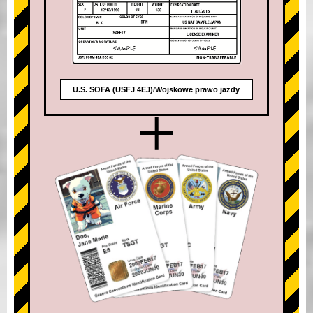
U.S. SOFA (USFJ 4EJ)/Wojskowe prawo jazdy
+