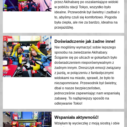
przez Akihabarę po oszałamiające widoki
w pobliżu stacji Tokyo, wszystko było
idealne. Przewodnik był świetny i zadbał o
to, abyśmy czuli się komfortowo. Pogoda
była ciepła, ale nie za bardzo, idealna na
przejażdżkę.
Doświadczenie jak żadne inne!
Nie mogliśmy wymarzyć sobie lepszego
sposobu na zwiedzanie Akihabary.
Ściganie się po ulicach w gokartach było
doświadczeniem nieporównywalnym z
żadnym innym. Dreszczyk emocji związany
z jazdą, w połączeniu z fantastycznymi
widokami na miasto, sprawił, że było to
niezapomniane. Przewodnik był świetny,
dbał o nasze bezpieczeństwo,
jednocześnie zapewniając nam wspaniałą
zabawę. To najfajniejszy sposób na
odkrywanie Tokio!
Wspaniała aktywność!
Wzięłam tę wycieczkę z moją siostrą i obie