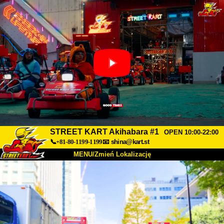
STREET KART Akihabara #1
OPEN 10:00-22:00
📞+81-80-1199-1199
📧
shina@kart.st
MENU/Zmień Lokalizację
TOP
O nas
Specyfikacja
Cena
Dojazd
Opinie
FAQ