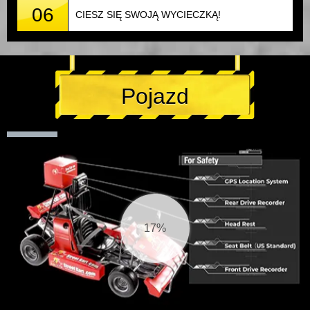
06
CIESZ SIĘ SWOJĄ WYCIECZKĄ!
Pojazd
18%