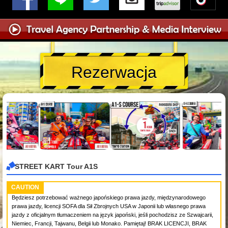
Rezerwacja
STREET KART Tour A1S
CAUTION
Będziesz potrzebować ważnego japońskiego prawa jazdy, międzynarodowego
prawa jazdy, licencji SOFA dla Sił Zbrojnych USA w Japonii lub własnego prawa
jazdy z oficjalnym tłumaczeniem na język japoński, jeśli pochodzisz ze Szwajcarii,
Niemiec, Francji, Tajwanu, Belgii lub Monako. Pamiętaj! BRAK LICENCJI, BRAK