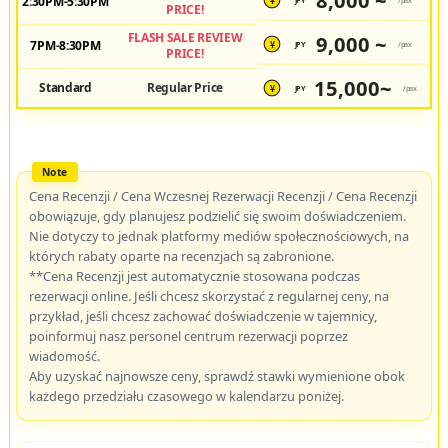
8,000 ~
2:30PM-5:30PM
JPY
/pax
¥
PRICE!
FLASH SALE REVIEW
9,000 ~
7PM-8:30PM
JPY
/pax
¥
PRICE!
15,000~
Standard
Regular Price
JPY
/pax
¥
Cena Recenzji / Cena Wczesnej Rezerwacji Recenzji / Cena Recenzji
obowiązuje, gdy planujesz podzielić się swoim doświadczeniem.
Nie dotyczy to jednak platformy mediów społecznościowych, na
których rabaty oparte na recenzjach są zabronione.
**Cena Recenzji jest automatycznie stosowana podczas
rezerwacji online. Jeśli chcesz skorzystać z regularnej ceny, na
przykład, jeśli chcesz zachować doświadczenie w tajemnicy,
poinformuj nasz personel centrum rezerwacji poprzez
wiadomość.
Aby uzyskać najnowsze ceny, sprawdź stawki wymienione obok
każdego przedziału czasowego w kalendarzu poniżej.