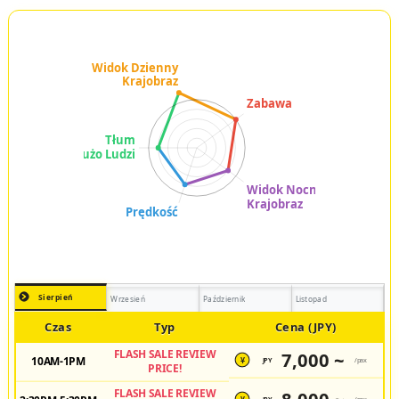
Sierpień
Wrzesień
Październik
Listopad
Czas
Typ
Cena (JPY)
FLASH SALE REVIEW
7,000 ~
10AM-1PM
JPY
/pax
¥
PRICE!
FLASH SALE REVIEW