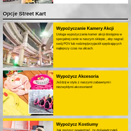
Opcje Street Kart
Wypożyczanie Kamery Akcji
Usługa wypożyczania kamer akcji dostępna w
specjalnej cenie w naszym sklepie., aby nagrać
swój POV lub rodzinę/przyjaciół spędzających
najlepszy czas na ulicach.
Wypożycz Akcesoria
Jeździj w stylu z naszymi zabawnymi i
niezwykłymi akcesoriami!
Wypożycz Kostiumy
Jak możesz powiedzieć, że doświadczyłeś