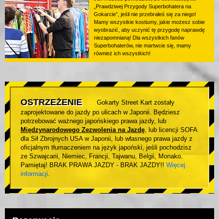
„Prawdziwej Przygody Superbohatera na
Gokarcie”, jeśli nie przebrałeś się za niego!
Mamy wszystkie kostiumy, jakie możesz sobie
wyobrazić, aby uczynić tę przygodę naprawdę
niezapomnianą! Dla wszystkich fanów
Superbohaterów, nie martwcie się, mamy
również ich wszystkich!
OSTRZEŻENIE
Gokarty Street Kart zostały
zaprojektowane do jazdy po ulicach w Japonii. Będziesz
potrzebować ważnego japońskiego prawa jazdy, lub
Międzynarodowego Zezwolenia na Jazdę
, lub licencji SOFA
dla Sił Zbrojnych USA w Japonii, lub własnego prawa jazdy z
oficjalnym tłumaczeniem na język japoński, jeśli pochodzisz
ze Szwajcarii, Niemiec, Francji, Tajwanu, Belgii, Monako.
Pamiętaj! BRAK PRAWA JAZDY - BRAK JAZDY!!
Więcej
informacji
.