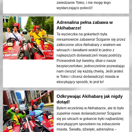
zwiedzanie Tokio, i nie mogę tego
wystarczająco polecić!
Adrenalina pełna zabawa w
Akihabarze!
Ta wycieczka na gokartach była
niesamowicie zabawna! Ściganie się przez
zatłoczone ulice Akihabary z wiatrem we
włosach i światłami wokół to jedno z
najlepszych doświadczeń mojej podróży.
Przewodnik był świetny, dbał o nasze
bezpieczeństwo, jednocześnie pozwalając
nam cieszyć się każdą chwilą. Jeśli jesteś
w Tokio i chcesz doświadczyć miasta w
ekscytujący sposób, to jest to!
Odkrywając Akihabarę jak nigdy
dotąd!
Byłem wcześniej w Akihabarze, ale to było
zupełnie nowe doświadczenie! Ściganie
się po ulicach w gokarcie było najbardziej
ekscytującym sposobem na zobaczenie
miasta. Światła, dźwięki, adrenalina –