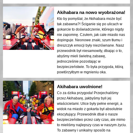
Akihabara na nowo wyobrażona!
Kto by pomyślał, że Akihabara może być
tak zabawna?! Ściganie się po ulicach w
gokarcie to doświadczenie, którego nigdy
nie zapomnę. Czułem, jak całe miasto nas
dopinguje. Neonowe znaki, szum tłumu i
dreszczyk emocji były niezrównane. Nasz
przewodnik był niesamowity, dbając o to,
abyśmy mieli świetną zabawę,
jednocześnie pozostając w
bezpieczeństwie. To była przygoda, którą
powtórzyłbym w mgnieniu oka.
Akihabara uwolnione!
Co za dzika przygoda! Przejechaliśmy
przez Akihabarę, jakbyśmy byli jej
właścicielami. Ulice były pełne energii, a
widok na miasto z gokarta był absolutnie
ekscytujący. Przewodnik dbał o nasze
bezpieczeństwo przez cały czas, ale mimo
to mieliśmy najlepszy czas w naszym życiu.
To zabawny i unikalny sposób na