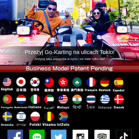
Firma
Rezerwacja
Zmień Lokalizację
Tokyo Shinagawa
Tokyo Akihabara#1
Tokyo Akihabara#2
Tokyo Shibuya
Tokyo Shibuya Annex
Tokyo Bay
Przeżyj Go-Karting na ulicach Tokio!
Tokyo Asakusa
Osaka
Jedyna taka przygoda w życiu i za mało tylko raz!
Okinawa