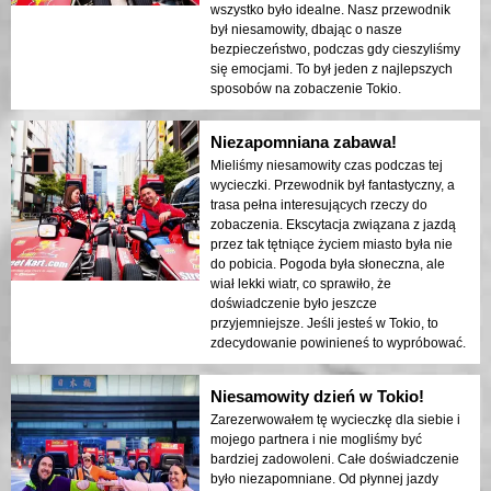
wszystko było idealne. Nasz przewodnik
był niesamowity, dbając o nasze
bezpieczeństwo, podczas gdy cieszyliśmy
się emocjami. To był jeden z najlepszych
sposobów na zobaczenie Tokio.
Niezapomniana zabawa!
Mieliśmy niesamowity czas podczas tej
wycieczki. Przewodnik był fantastyczny, a
trasa pełna interesujących rzeczy do
zobaczenia. Ekscytacja związana z jazdą
przez tak tętniące życiem miasto była nie
do pobicia. Pogoda była słoneczna, ale
wiał lekki wiatr, co sprawiło, że
doświadczenie było jeszcze
przyjemniejsze. Jeśli jesteś w Tokio, to
zdecydowanie powinieneś to wypróbować.
Niesamowity dzień w Tokio!
Zarezerwowałem tę wycieczkę dla siebie i
mojego partnera i nie mogliśmy być
bardziej zadowoleni. Całe doświadczenie
było niezapomniane. Od płynnej jazdy