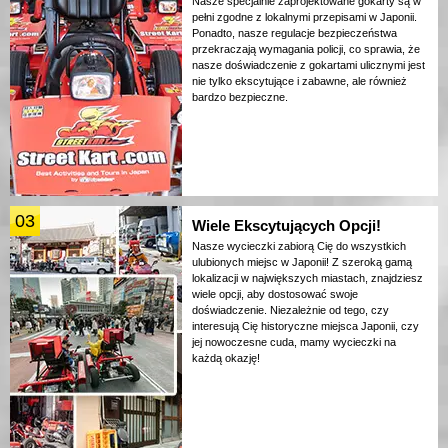
Nasze specjalnie zaprojektowane gokarty są w
pełni zgodne z lokalnymi przepisami w Japonii.
Ponadto, nasze regulacje bezpieczeństwa
przekraczają wymagania policji, co sprawia, że
nasze doświadczenie z gokartami ulicznymi jest
nie tylko ekscytujące i zabawne, ale również
bardzo bezpieczne.
03
Wiele Ekscytujących Opcji!
Nasze wycieczki zabiorą Cię do wszystkich
ulubionych miejsc w Japonii! Z szeroką gamą
lokalizacji w największych miastach, znajdziesz
wiele opcji, aby dostosować swoje
doświadczenie. Niezależnie od tego, czy
interesują Cię historyczne miejsca Japonii, czy
jej nowoczesne cuda, mamy wycieczki na
każdą okazję!