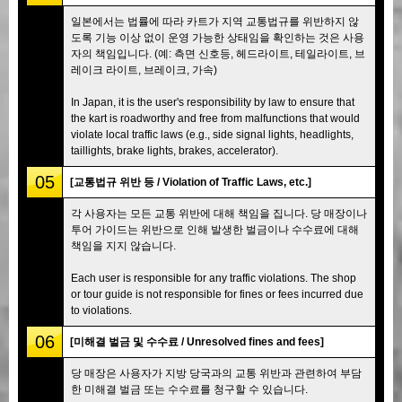
일본에서는 법률에 따라 카트가 지역 교통법규를 위반하지 않
도록 기능 이상 없이 운영 가능한 상태임을 확인하는 것은 사용
자의 책임입니다. (예: 측면 신호등, 헤드라이트, 테일라이트, 브
레이크 라이트, 브레이크, 가속)
In Japan, it is the user's responsibility by law to ensure that
the kart is roadworthy and free from malfunctions that would
violate local traffic laws (e.g., side signal lights, headlights,
taillights, brake lights, brakes, accelerator).
05
[교통법규 위반 등 / Violation of Traffic Laws, etc.]
각 사용자는 모든 교통 위반에 대해 책임을 집니다. 당 매장이나
투어 가이드는 위반으로 인해 발생한 벌금이나 수수료에 대해
책임을 지지 않습니다.
Each user is responsible for any traffic violations. The shop
or tour guide is not responsible for fines or fees incurred due
to violations.
06
[미해결 벌금 및 수수료 / Unresolved fines and fees]
당 매장은 사용자가 지방 당국과의 교통 위반과 관련하여 부담
한 미해결 벌금 또는 수수료를 청구할 수 있습니다.