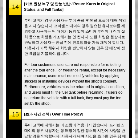
[카트 원상 복구 및 만능 반납 / Return Karts in Original
14
Status, and Full Tanks]
투어 고객의 경우 사용자는 투어 종료 후 연료 보급에 대해 책임
을 지지 않습니다. 프리랜스 대여의 경우 필요한 유지보수를 제
외하고 사용자는 당 매장의 동의 없이 스티커 부착이나 장치 설
치 등으로 차량을 개조해서는 안 됩니다. 또한 차량은 원상태로
반납하고 사용자는 반납 전에 연료탱크를 가득 채워야 합니다.
사용자가 가득 채워서 차량을 반납하지 않는 경우 당 매장이 정
한 요금을 지불해야 합니다.
For tour customers, users are not responsible for refueling
after the tour ends. For freelance rental, except for necessary
maintenance, users must not modify vehicles by applying
stickers or installing devices without the shop's consent.
Furthermore, vehicles must be returned in original condition,
and users must fill the fuel tank before returning. If users do
not return the vehicle with a full tank, they must pay the fee
set by the shop.
15
[초과 시간 정책 / Over Time Policy]
투어 고객에 대해서는 이 조항이 적용되지 않습니다. 프리랜스
대여의 경우 사용자는 당 매장이 정한 장소와 시간에 차량을 반
납할 것을 약속합니다. 사용자가 대여 시간을 초과한 경우 당 매