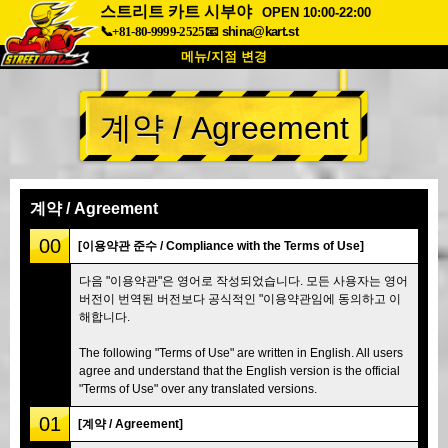
스트리트 카트 시부야
OPEN 10:00-22:00
📞+81-80-9999-2525
📧
shina@kart.st
메뉴/지점 변경
최상단
계약 / Agreement
소개
사양
가격
접근성
고객 리뷰
자주 묻는 질문
회사 정보
예약
계약 / Agreement
지점 변경
00
[이용약관 준수 / Compliance with the Terms of Use]
도쿄 시나가와 #1
도쿄 아키하바라#1
다음 "이용약관"은 영어로 작성되었습니다. 모든 사용자는 영어
버전이 번역된 버전보다 공식적인 "이용약관임에 동의하고 이
도쿄 아키하바라#2
도쿄 시부야
해합니다.
도쿄 시부야 애넥스
도쿄 베이
The following "Terms of Use" are written in English. All users
도쿄 아사쿠사
오사카
agree and understand that the English version is the official
"Terms of Use" over any translated versions.
오키나와
01
[계약 / Agreement]