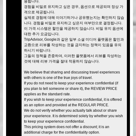
용됩니다.
경험을 비밀로 유지하고 싶은 경우, 옵션으로 제공되며 정상 가
격으로 제공됩니다.
실제로 경험에 대해 이야기하거나 공유했는지는 확인하지 않습
니다. 경험을 비밀로 유지하고 싶은지 여부만으로 결정됩니다.
이 가격 시스템은 할인을 제공하지 않습니다. 비밀 유지 옵션에
대한 추가 요금입니다.
TripAdvisor, Google과 같은 일부 소셜 미디어 플랫폼은 할인과
교환으로 리뷰를 작성하는 것을 금지하는 정책이 있음을 유의
하시기 바랍니다.
그들의 정책을 존중하여, 이러한 플랫폼에서 리뷰를 작성하는
것에 대해 리뷰 가격을 절대 적용하지 않습니다.
We believe that sharing and discussing travel experiences
with others is one of the true joys of travel.
If you do not need to keep your experience confidential (if
you plan to tell someone or share it), the REVIEW PRICE
applies as the standard rate.
If you wish to keep your experience confidential, it is offered
as an option and provided at the REGULAR PRICE.
We do not verify whether you actually talk about or share
your experience. It is determined solely by whether you wish
to keep your experience confidential.
This pricing system does not offer a discount; it is an
additional charge for the confidentiality option.