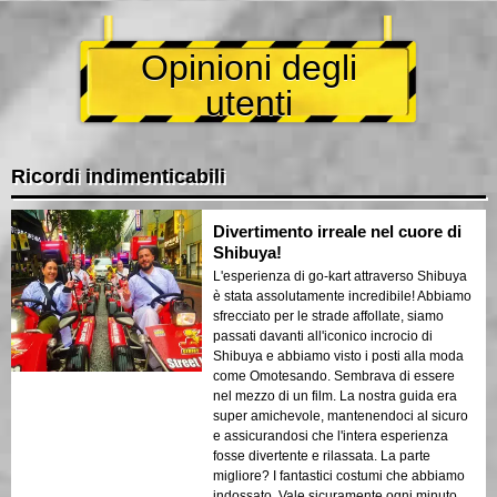
Opinioni degli
utenti
Ricordi indimenticabili
Divertimento irreale nel cuore di
Shibuya!
L'esperienza di go-kart attraverso Shibuya
è stata assolutamente incredibile! Abbiamo
sfrecciato per le strade affollate, siamo
passati davanti all'iconico incrocio di
Shibuya e abbiamo visto i posti alla moda
come Omotesando. Sembrava di essere
nel mezzo di un film. La nostra guida era
super amichevole, mantenendoci al sicuro
e assicurandosi che l'intera esperienza
fosse divertente e rilassata. La parte
migliore? I fantastici costumi che abbiamo
indossato. Vale sicuramente ogni minuto.