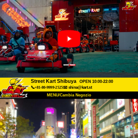
Street Kart Shibuya
OPEN 10:00-22:00
📞+81-80-9999-2525
📧
shina@kart.st
MENU/Cambia Negozio
INIZIO
Chi Siamo
Specifiche
Prezzo
Accesso
Recensioni
FAQ