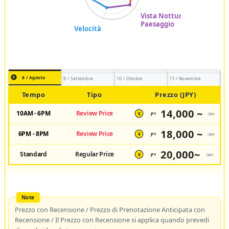
8 / Agosto
9 / Settembre
10 / Ottobre
11 / Novembre
Tempo
Tipo
Prezzo (JPY)
14,000 ~
10AM - 6PM
Review Price
JPY
/pax
¥
18,000 ~
6PM - 8PM
Review Price
JPY
/pax
¥
20,000~
Standard
Regular Price
JPY
/pax
¥
Prezzo con Recensione / Prezzo di Prenotazione Anticipata con
Recensione / Il Prezzo con Recensione si applica quando prevedi