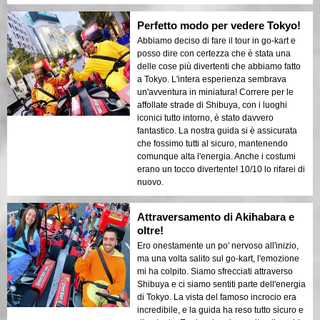
Perfetto modo per vedere Tokyo!
Abbiamo deciso di fare il tour in go-kart e
posso dire con certezza che è stata una
delle cose più divertenti che abbiamo fatto
a Tokyo. L'intera esperienza sembrava
un'avventura in miniatura! Correre per le
affollate strade di Shibuya, con i luoghi
iconici tutto intorno, è stato davvero
fantastico. La nostra guida si è assicurata
che fossimo tutti al sicuro, mantenendo
comunque alta l'energia. Anche i costumi
erano un tocco divertente! 10/10 lo rifarei di
nuovo.
Attraversamento di Akihabara e
oltre!
Ero onestamente un po' nervoso all'inizio,
ma una volta salito sul go-kart, l'emozione
mi ha colpito. Siamo sfrecciati attraverso
Shibuya e ci siamo sentiti parte dell'energia
di Tokyo. La vista del famoso incrocio era
incredibile, e la guida ha reso tutto sicuro e