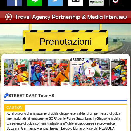
Prenotazioni
STREET KART Tour HS
CAUTION
Avrai bisogno di una patente di guida giapponese valida, di un permesso di guida
internazionale, di una patente SOFA per le Forze Statunitensi in Giappone o della
tua patente di guida con una traduzione ufficiale in giapponese se provieni da
Svizzera, Germania, Francia, Taiwan, Belgio o Monaco. Ricorda! NESSUNA