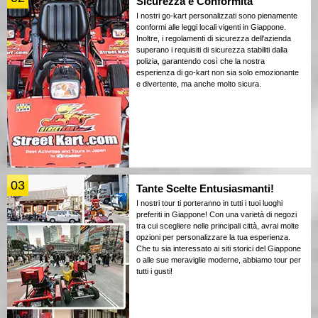
Sicurezza e Conformità
I nostri go-kart personalizzati sono pienamente
conformi alle leggi locali vigenti in Giappone.
Inoltre, i regolamenti di sicurezza dell'azienda
superano i requisiti di sicurezza stabiliti dalla
polizia, garantendo così che la nostra
esperienza di go-kart non sia solo emozionante
e divertente, ma anche molto sicura.
03
Tante Scelte Entusiasmanti!
I nostri tour ti porteranno in tutti i tuoi luoghi
preferiti in Giappone! Con una varietà di negozi
tra cui scegliere nelle principali città, avrai molte
opzioni per personalizzare la tua esperienza.
Che tu sia interessato ai siti storici del Giappone
o alle sue meraviglie moderne, abbiamo tour per
tutti i gusti!