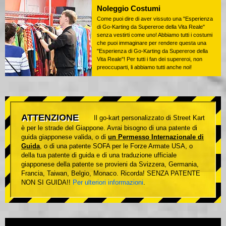
Noleggio Costumi
Come puoi dire di aver vissuto una "Esperienza
di Go-Karting da Supereroe della Vita Reale"
senza vestirti come uno! Abbiamo tutti i costumi
che puoi immaginare per rendere questa una
"Esperienza di Go-Karting da Supereroe della
Vita Reale"! Per tutti i fan dei supereroi, non
preoccuparti, li abbiamo tutti anche noi!
ATTENZIONE
Il go-kart personalizzato di Street Kart
è per le strade del Giappone. Avrai bisogno di una patente di
guida giapponese valida, o di
un Permesso Internazionale di
Guida
, o di una patente SOFA per le Forze Armate USA, o
della tua patente di guida e di una traduzione ufficiale
giapponese della patente se provieni da Svizzera, Germania,
Francia, Taiwan, Belgio, Monaco. Ricorda! SENZA PATENTE
NON SI GUIDA!!
Per ulteriori informazioni
.