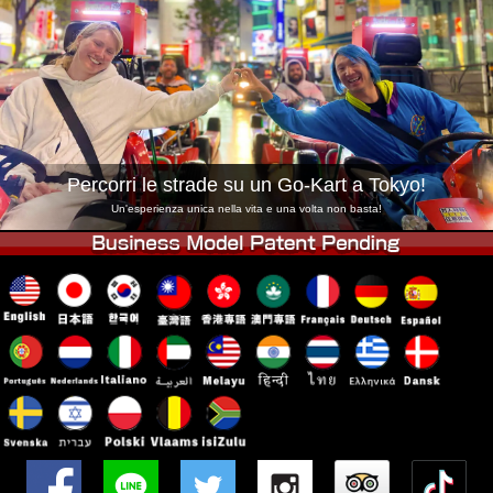
Azienda
Prenotazioni
Cambia Negozio
Tokyo Shinagawa
Tokyo Akihabara#1
Tokyo Akihabara#2
Tokyo Shibuya
Tokyo Shibuya Annex
Tokyo Bay
Percorri le strade su un Go-Kart a Tokyo!
Tokyo Asakusa
Osaka
Un'esperienza unica nella vita e una volta non basta!
Okinawa