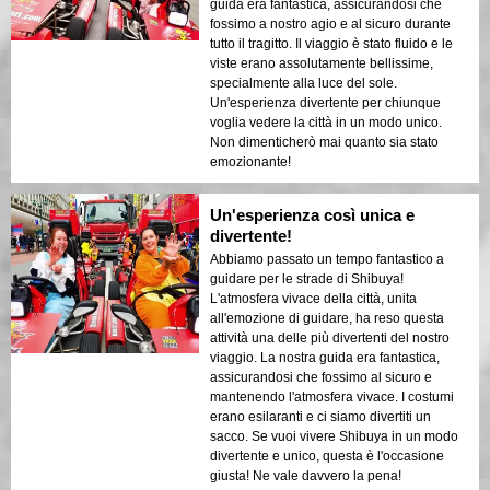
guida era fantastica, assicurandosi che
fossimo a nostro agio e al sicuro durante
tutto il tragitto. Il viaggio è stato fluido e le
viste erano assolutamente bellissime,
specialmente alla luce del sole.
Un'esperienza divertente per chiunque
voglia vedere la città in un modo unico.
Non dimenticherò mai quanto sia stato
emozionante!
Un'esperienza così unica e
divertente!
Abbiamo passato un tempo fantastico a
guidare per le strade di Shibuya!
L'atmosfera vivace della città, unita
all'emozione di guidare, ha reso questa
attività una delle più divertenti del nostro
viaggio. La nostra guida era fantastica,
assicurandosi che fossimo al sicuro e
mantenendo l'atmosfera vivace. I costumi
erano esilaranti e ci siamo divertiti un
sacco. Se vuoi vivere Shibuya in un modo
divertente e unico, questa è l'occasione
giusta! Ne vale davvero la pena!