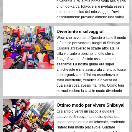
divertente. Era la mia prima volta alla guida
di un go-kart a Tokyo, e si è rivelata essere
un momento clou del mio viaggio. Devi
assolutamente provarlo almeno una volta!
Divertente e selvaggio!
Wow, che avventura! Questo è stato il modo
più unico per vedere i luoghi di Shibuya.
Guidare attraverso le strade affollate, la
città vibrante e persino le folle che ci
fotografavano – è stato assolutamente
esaltante! La nostra guida era super
amichevole e si è assicurata che tutto fosse
ben organizzato. L'intera esperienza è
stata divertente, frenetica e diversa da
qualsiasi cosa avessi mai fatto. Ottimo tour
se vuoi vedere la città in modo divertente.
Ottimo modo per vivere Shibuya!
Ci siamo divertiti un sacco a guidare
attraverso Shibuya! La nostra guida era
super competente e amichevole, rendendo
l'intero tour molto piacevole. Guidare