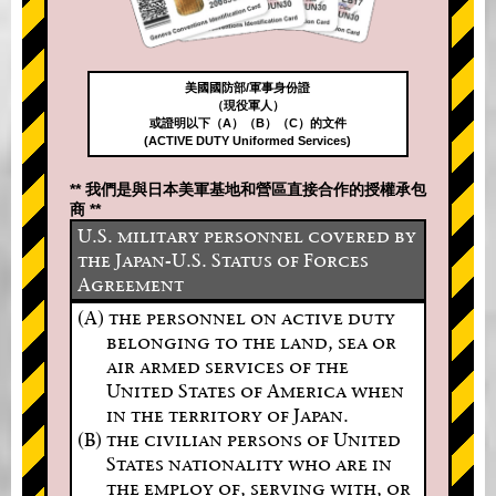
美國國防部/軍事身份證
（現役軍人）
或證明以下（A）（B）（C）的文件
(ACTIVE DUTY Uniformed Services)
** 我們是與日本美軍基地和營區直接合作的授權承包
商 **
U.S. military personnel covered by
the Japan-U.S. Status of Forces
Agreement
(A) the personnel on active duty
belonging to the land, sea or
air armed services of the
United States of America when
in the territory of Japan.
(B) the civilian persons of United
States nationality who are in
the employ of, serving with, or