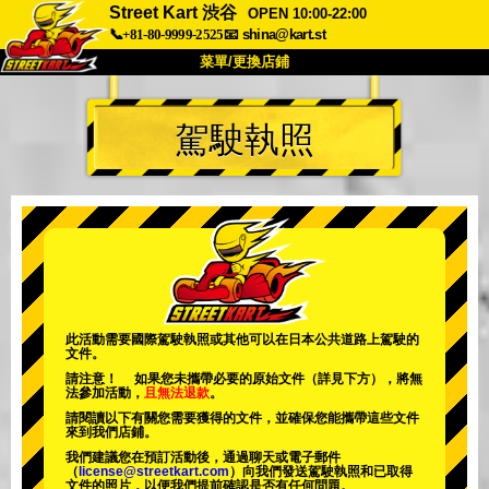
Street Kart 渋谷
OPEN 10:00-22:00
📞+81-80-9999-2525
📧
shina@kart.st
菜單/更換店鋪
首頁
駕駛執照
關於
規格
價格
交通方式
顧客聲音
常見問題
公司
預訂
更換店鋪
東京 品川 #1
東京 秋葉原 #1
東京 秋葉原 #2
東京 澀谷
此活動需要國際駕駛執照或其他可以在日本公共道路上駕駛的
文件。
東京 澀谷附店
東京灣
請注意！ 如果您未攜帶必要的原始文件（詳見下方），將無
法參加活動，
且無法退款
。
東京 淺草
大阪
請閱讀以下有關您需要獲得的文件，並確保您能攜帶這些文件
來到我們店鋪。
沖繩
我們建議您在預訂活動後，通過聊天或電子郵件
（
license@streetkart.com
）向我們發送駕駛執照和已取得
文件的照片，以便我們提前確認是否有任何問題。