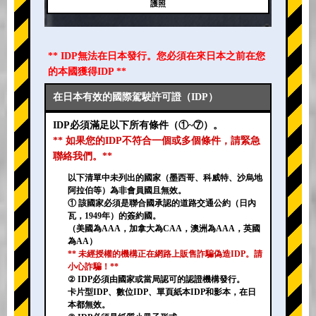
護照
** IDP無法在日本發行。您必須在來日本之前在您
的本國獲得IDP **
在日本有效的國際駕駛許可證（IDP）
IDP必須滿足以下所有條件（①~⑦）。
** 如果您的IDP不符合一個或多個條件，請緊急
聯絡我們。**
以下清單中未列出的國家（墨西哥、科威特、沙烏地
阿拉伯等）為非會員國且無效。
① 該國家必須是聯合國承認的道路交通公約（日內
瓦，1949年）的簽約國。
（美國為AAA，加拿大為CAA，澳洲為AAA，英國
為AA）
** 未經授權的機構正在網路上販售詐騙偽造IDP。請
小心詐騙！**
② IDP必須由國家或當局認可的認證機構發行。
卡片型IDP、數位IDP、單頁紙本IDP和影本，在日
本都無效。