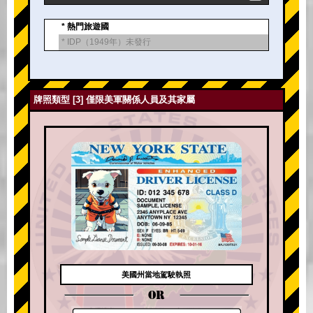
* 熱門旅遊國
* IDP（1949年）未發行
牌照類型 [3] 僅限美軍關係人員及其家屬
美國州當地駕駛執照
OR