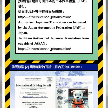
授權日語翻譯可由日本的日本汽車聯盟（JAF）
發行。
從日本境外獲得授權日語翻譯：
https://driverslicense.jp/translation/
Authorized Japanese Translation can be issued
by the Japan Automobile Federation (JAF) in
Japan.
To obtain Authorized Japanese Translation from
out side of JAPAN :
https://driverslicense.jp/translation/
牌照類型 [2] 國際駕駛許可證（日內瓦公約1949年）