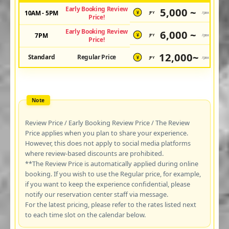
Early Booking Review
5,000 ~
10AM - 5PM
JPY
/pax
¥
Price!
Early Booking Review
6,000 ~
7PM
JPY
/pax
¥
Price!
12,000~
Standard
Regular Price
JPY
/pax
¥
Review Price / Early Booking Review Price / The Review
Price applies when you plan to share your experience.
However, this does not apply to social media platforms
where review-based discounts are prohibited.
**The Review Price is automatically applied during online
booking. If you wish to use the Regular price, for example,
if you want to keep the experience confidential, please
notify our reservation center staff via message.
For the latest pricing, please refer to the rates listed next
to each time slot on the calendar below.