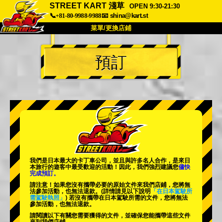
STREET KART 淺草
OPEN 9:30-21:30
📞+81-80-9988-9988
📧
shina@kart.st
菜單/更換店鋪
首頁
預訂
關於
規格
價格
交通方式
顧客聲音
常見問題
公司
預訂
更換店鋪
東京 品川 #1
東京 秋葉原 #1
東京 秋葉原 #2
東京 澀谷
我們是日本最大的卡丁車公司，並且與
許多名人
合作，是來日
東京 澀谷附店
東京灣
本旅行的遊客中
最受歡迎的活動
！因此，我們強烈建議您
儘快
完成預訂。
東京 淺草
大阪
請注意！如果您沒有攜帶必要的原始文件來我們店鋪，您將無
法參加活動，也無法退款。
(詳情請見以下說明
「在日本駕駛所
需駕駛執照」
) 若沒有攜帶在日本駕駛所需的文件，您將無法
沖繩
參加活動，也無法退款。
請閱讀以下有關您需要獲得的文件，並確保您能攜帶這些文件