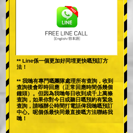
** Line係一個更加好同埋更快嘅預訂方
法！
** 我哋有專門嘅團隊處理所有查詢，收到
查詢後會即時回應（正常回應時間係幾個
鐘頭）。但因為我哋每日收到成千上萬條
查詢，如果你對今日或聽日嘅預約有緊急
查詢，請喺辦公時間打電話俾我哋嘅預訂
中心。呢個係最快同最直接嘅方法聯絡我
哋！