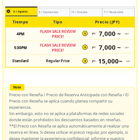
8 / Agosto
9 / Septiembre
10 / Octubre
11 / Noviembre
Tiempo
Tipo
Precio (JPY)
FLASH SALE REVIEW
7,000 ~
4PM
JPY
/pax
¥
PRICE!
FLASH SALE REVIEW
7,000 ~
5:30PM
JPY
/pax
¥
PRICE!
15,000~
Standard
Regular Price
JPY
/pax
¥
Precio con Reseña / Precio de Reserva Anticipada con Reseña / El
Precio con Reseña se aplica cuando planea compartir su
experiencia.
Sin embargo, esto no se aplica a plataformas de redes sociales
donde están prohibidos los descuentos basados en reseñas.
**El Precio con Reseña se aplica automáticamente al realizar una
reserva en línea. Si desea utilizar el precio regular, por ejemplo, si
desea mantener la experiencia confidencial, informe a nuestro