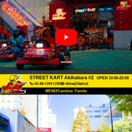
STREET KART Akihabara #2
OPEN 10:00-22:00
📞+81-80-1199-1199
📧
shina@kart.st
MENÚ/Cambiar Tienda
INICIO
Acerca de
Especificaciones
Precios
Acceso
Testimonios
Preguntas Frecuentes