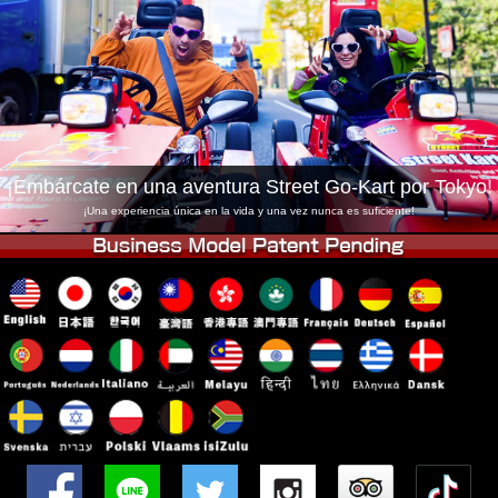
Empresa
Reservas
Cambiar Tienda
Tokyo Shinagawa
Tokyo Akihabara#1
Tokyo Akihabara#2
Tokyo Shibuya
Tokyo Shibuya Annex
Tokyo Bay
¡Embárcate en una aventura Street Go-Kart por Tokyo!
Tokyo Asakusa
Osaka
¡Una experiencia única en la vida y una vez nunca es suficiente!
Okinawa